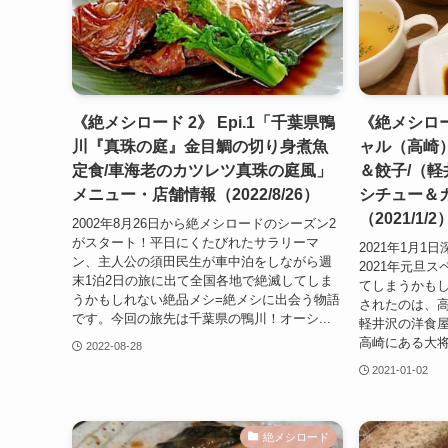
《絶メシロード 2》 Epi.1「千葉県鴨
《絶メシロー
川『真珠の庭』金目鯛の切り身煮魚
ャル（高崎
定食/車海老のカツレツ真珠の庭風」
＆餃子/（
メニュー・店舗情報（2022/8/26）
シチュー＆
（2021/1/2
2002年8月26日から絶メシロードのシーズン2
がスタート！平日にくたびれたサラリーマ
2021年1月
ン、主人公の須田民生が車中泊をしながら週
2021年元旦
末1泊2日の旅に出て全国各地で絶滅してしま
てしまうかも
うかもしれない絶品メシ=絶メシに出会う物語
されたのは、
です。今回の旅先は千葉県の鴨川！オーシ...
軽井沢の洋食屋
高崎にある大将は
2022-08-28
2021-01-02
絶メシロード