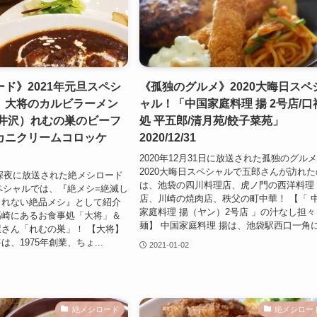
ド》2021年元旦スペシ
《孤独のグルメ》2020大晦日スペ
）大将のカルビラーメン
ャル！「中国家庭料理 揚 2号店/口
軽井沢）れむの巣のビーフ
処 平五郎/清月苑/餃子菜苑」
カニクリームコロッケ
2020/12/31
）
2020年12月31日に放送された孤独のグル
2020大晦日スペシャルで五郎さんが訪れた
1日深夜に放送された絶メシロード
は、池袋の四川料理店、虎ノ門の西洋料理
スペシャルでは、『絶メシ=絶滅し
店、川崎の焼肉店、秩父の町中華！ 【「 
しれない絶品メシ』として紹介
家庭料理 揚（ヤン）2号店 」の汁なし担々
高崎にあるお食事処「大将」＆
麺】 中国家庭料理 揚は、池袋駅西口一角に.
さん「れむの巣」！ 【大将】
、1975年創業、ちょ...
2021-01-02
絶メシロード
絶メシロー