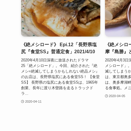
《絶メシロード》 Epi.12「長野県塩
《絶メシロー
尻『食堂SS』普通定食」2021/4/10
摩『島勝』と
2020年4月10日深夜に放送されたドラマ
2020年4月3
25「絶メシロード」。今回、紹介された『絶
メシロード」。
メシ=絶滅してしまうかもしれない絶品メシ』
滅してしまう
のお店は、長野県塩尻にある食堂SS！ 【食堂
は、東京都奥多
SS】 長野県の塩尻にある食堂SSは、1965年
は、奥多摩湖
創業、長年に渡り木曽路を走るトラックド
る食事処。メニ
ラ...
2020-04-05
2020-04-11