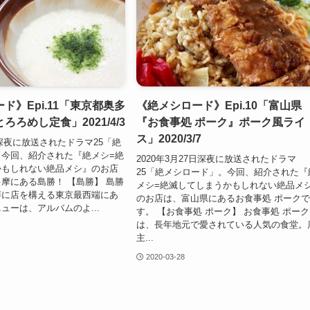
ド》Epi.11「東京都奥多
《絶メシロード》Epi.10「富山県
ろろめし定食」2021/4/3
『お食事処 ポーク』ポーク風ライ
ス」2020/3/7
日深夜に放送されたドラマ25「絶
今回、紹介された『絶メシ=絶
2020年3月27日深夜に放送されたドラマ
かもしれない絶品メシ』のお店
25「絶メシロード」。今回、紹介された『
摩にある島勝！ 【島勝】 島勝
メシ=絶滅してしまうかもしれない絶品メ
畔に店を構える東京最西端にあ
のお店は、富山県にあるお食事処 ポーク
ューは、アルバムのよ...
す。 【お食事処 ポーク】 お食事処 ポーク
は、長年地元で愛されている人気の食堂。
主...
2020-03-28