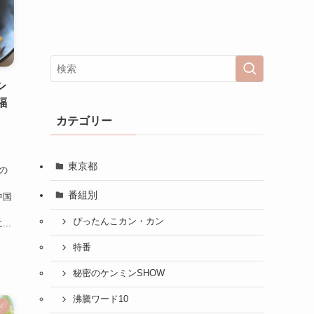
シ
福
カテゴリー
メ
東京都
の
番組別
中国
ぴったんこカン・カン
..
特番
秘密のケンミンSHOW
沸騰ワード10
ド