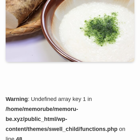
Warning
: Undefined array key 1 in
/home/memorube/memoru-
be.xyz/public_html/wp-
content/themes/swell_child/functions.php
on
line
48