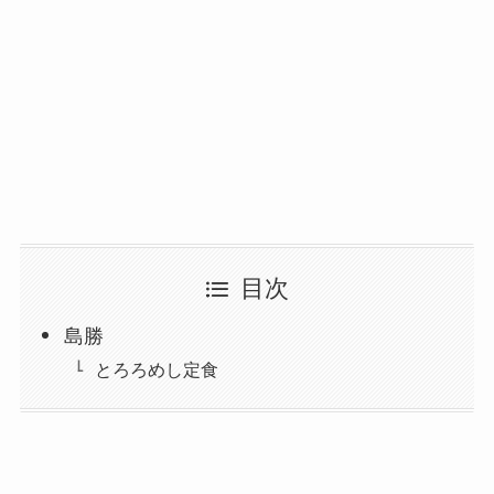
目次
島勝
とろろめし定食