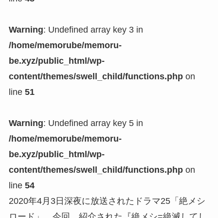
Warning
: Undefined array key 3 in
/home/memorube/memoru-
be.xyz/public_html/wp-
content/themes/swell_child/functions.php
on
line
51
Warning
: Undefined array key 5 in
/home/memorube/memoru-
be.xyz/public_html/wp-
content/themes/swell_child/functions.php
on
line
54
2020年4月3日深夜に放送されたドラマ25「絶メシ
ロード」。今回、紹介された『絶メシ=絶滅してし