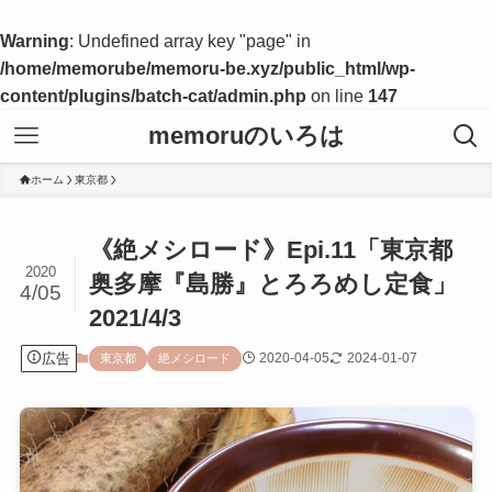
Warning
: Undefined array key "page" in
/home/memorube/memoru-be.xyz/public_html/wp-
content/plugins/batch-cat/admin.php
on line
147
memoruのいろは
ホーム
東京都
《絶メシロード》Epi.11「東京都
2020
奥多摩『島勝』とろろめし定食」
4/05
2021/4/3
広告
2020-04-05
2024-01-07
東京都
絶メシロード