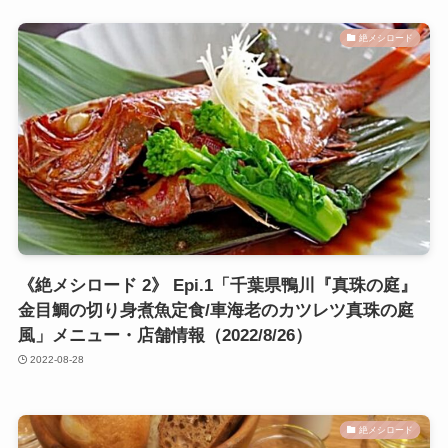
絶メシロード
《絶メシロード 2》 Epi.1「千葉県鴨川『真珠の庭』
金目鯛の切り身煮魚定食/車海老のカツレツ真珠の庭
風」メニュー・店舗情報（2022/8/26）
2022-08-28
絶メシロード