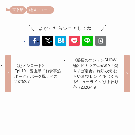
東京都
絶メシロード
よかったらシェアしてね！
《秘密のケンミンSHOW
《絶メシロード》
極》ヒミツのOSAKA『焼
Epi.10「富山県『お食事処
きそば定食』お好み焼 む
ポーク』ポーク風ライス」
らやま/フレンド/あじくら
2020/3/7
や/ニューライト/ひまわり
亭（2020/4/9）