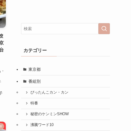
餃
京
台
カテゴリー
東京都
島・
番組別
子
ぴったんこカン・カン
子
特番
秘密のケンミンSHOW
沸騰ワード10
W