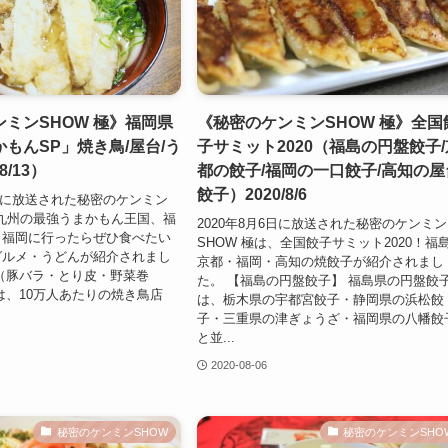
ミンSHOW 極》福岡県
《秘密のケンミンSHOW 極》全国
もんSP」焼き鳥/屋台/う
子サミット2020（福島の円盤餃子/
8/13）
都の餃子/福岡の一口餃子/高知の屋
餃子）2020/8/6
13日に放送された秘密のケンミン
、九州の最強うまかもん王国、福
2020年8月6日に放送された秘密のケンミン
！福岡に行ったらぜひ食べたい
SHOW 極は、全国餃子サミット2020！福
グルメ・うどんが紹介されまし
京都・福岡・高知の焼餃子が紹介されまし
（豚バラ・とり皮・野菜巻
た。 【福島の円盤餃子】 福島県の円盤餃
は、10万人あたりの焼き鳥店
は、栃木県の宇都宮餃子・静岡県の浜松餃
子・三重県の津ぎょうざ・福岡県の八幡餃
と並...
2020-08-06
秘密のケンミンSHOW
秘密のケンミンSHO