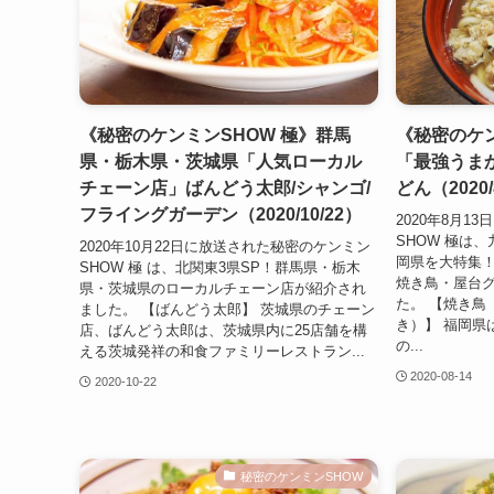
《秘密のケンミンSHOW 極》群馬
《秘密のケン
県・栃木県・茨城県「人気ローカル
「最強うまか
チェーン店」ばんどう太郎/シャンゴ/
どん（2020/
フライングガーデン（2020/10/22）
2020年8月
SHOW 極は
2020年10月22日に放送された秘密のケンミン
岡県を大特集
SHOW 極 は、北関東3県SP！群馬県・栃木
焼き鳥・屋台
県・茨城県のローカルチェーン店が紹介され
た。 【焼き鳥
ました。 【ばんどう太郎】 茨城県のチェーン
き）】 福岡県
店、ばんどう太郎は、茨城県内に25店舗を構
の...
える茨城発祥の和食ファミリーレストラン...
2020-08-14
2020-10-22
秘密のケンミンSHOW