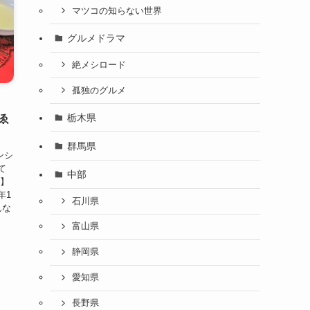
マツコの知らない世界
グルメドラマ
絶メシロード
孤独のグルメ
栃木県
ゑ
群馬県
ンシ
て
中部
シ】
年1
石川県
んな
富山県
静岡県
愛知県
長野県