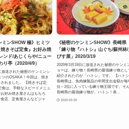
ミンSHOW 極》ヒミツ
《秘密のケンミンSHOW》長崎県
『焼きそば定食』お好み焼
「練り物『ハトシ』山ぐち/蘇州林/
レンド/あじくらや/ニュー
びす屋」2020/3/19
り亭（2020/4/9）
2020年3月19日に放送された秘密のケンミ
ョーは、練り物！長崎県の最強練り物とし
9日に放送された秘密のケンミンシ
紹介されたのが「ハトシ」です。 【ハト
ミツのOSAKA！今回は、焼き
長崎県は、魚肉練製品の年間支出金額が毎
されました。 【焼きそば定
位～2位に入っている練り物王国です。そ
定食は、手軽なスピードメニュ
長崎県の最強練り物が、ハトシ！表...
でお好み焼き屋さんはもちろ
洋食店、定食屋さんなどジャ
2020-03-20