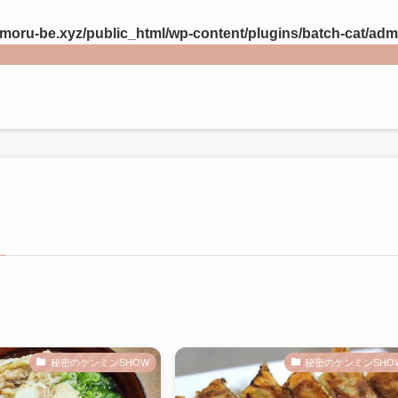
ru-be.xyz/public_html/wp-content/plugins/batch-cat/adm
秘密のケンミンSHOW
秘密のケンミンSHO