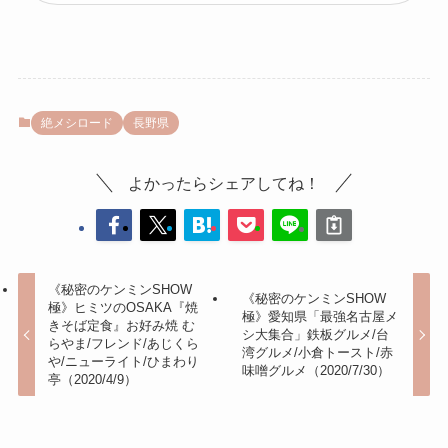
絶メシロード
長野県
よかったらシェアしてね！
《秘密のケンミンSHOW
《秘密のケンミンSHOW
極》ヒミツのOSAKA『焼
極》愛知県「最強名古屋メ
きそば定食』お好み焼 む
シ大集合」鉄板グルメ/台
らやま/フレンド/あじくら
湾グルメ/小倉トースト/赤
や/ニューライト/ひまわり
味噌グルメ（2020/7/30）
亭（2020/4/9）