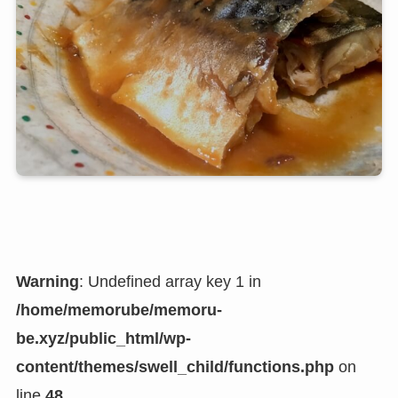
Warning
: Undefined array key 1 in
/home/memorube/memoru-
be.xyz/public_html/wp-
content/themes/swell_child/functions.php
on
line
48