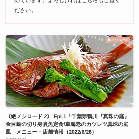
めています。よろしければこちらもご覧く
ださい。
絶メシロード
《絶メシロード 2》 Epi.1「千葉県鴨川『真珠の庭』
金目鯛の切り身煮魚定食/車海老のカツレツ真珠の庭
風」メニュー・店舗情報（2022/8/26）