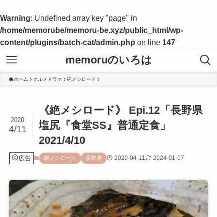
Warning
: Undefined array key "page" in
/home/memorube/memoru-be.xyz/public_html/wp-
content/plugins/batch-cat/admin.php
on line
147
memoruのいろは
ホーム
グルメドラマ
絶メシロード
《絶メシロード》 Epi.12「長野県
2020
塩尻『食堂SS』普通定食」
4/11
2021/4/10
広告
2020-04-11
2024-01-07
絶メシロード
長野県