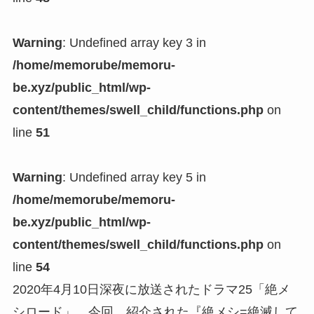
Warning
: Undefined array key 3 in
/home/memorube/memoru-
be.xyz/public_html/wp-
content/themes/swell_child/functions.php
on
line
51
Warning
: Undefined array key 5 in
/home/memorube/memoru-
be.xyz/public_html/wp-
content/themes/swell_child/functions.php
on
line
54
2020年4月10日深夜に放送されたドラマ25「絶メ
シロード」。今回、紹介された『絶メシ=絶滅して