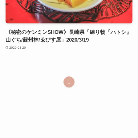
《秘密のケンミンSHOW》長崎県「練り物『ハトシ』
山ぐち/蘇州林/ゑびす屋」2020/3/19
2020-03-20
1