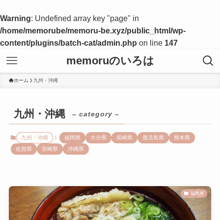
Warning
: Undefined array key "page" in
/home/memorube/memoru-be.xyz/public_html/wp-
content/plugins/batch-cat/admin.php
on line
147
memoruのいろは
ホーム
九州・沖縄
九州・沖縄
– category –
九州・沖縄
福岡県
大分県
長崎県
鹿児島県
熊本県
佐賀県
宮崎県
沖縄県
福岡県