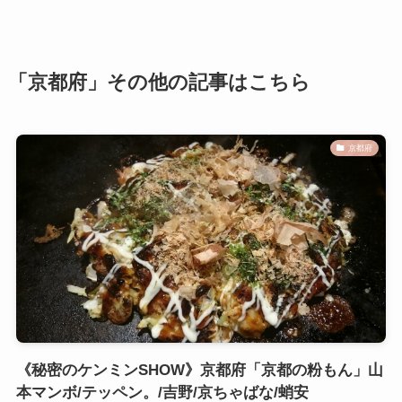
「京都府」その他の記事はこちら
京都府
《秘密のケンミンSHOW》京都府「京都の粉もん」山
本マンボ/テッペン。/吉野/京ちゃばな/蛸安