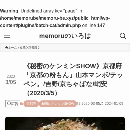
Warning
: Undefined array key "page" in
/home/memorube/memoru-be.xyz/public_html/wp-
content/plugins/batch-cat/admin.php
on line
147
memoruのいろは
ホーム
近畿
京都府
《秘密のケンミンSHOW》京都府
「京都の粉もん」山本マンボ/テッ
2020
3/05
ペン。/吉野/京ちゃばな/蛸安
（2020/3/5）
広告
2020-03-05
2024-01-09
京都府
秘密のケンミンSHOW