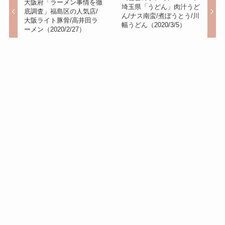
大阪府「ラーメン事情を徹
埼玉県「うどん」肉汁うど
底調査」福島区の人気店/
ん/ナス南蛮/煮ぼうとう/川
大阪ライト豚骨/高井田ラ
幅うどん（2020/3/5）
ーメン（2020/2/27）