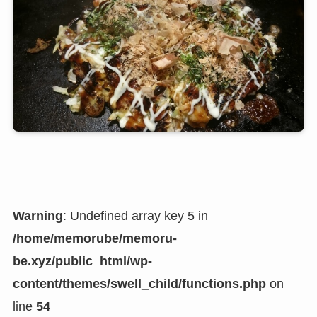
Warning
: Undefined array key 5 in
/home/memorube/memoru-
be.xyz/public_html/wp-
content/themes/swell_child/functions.php
on
line
54