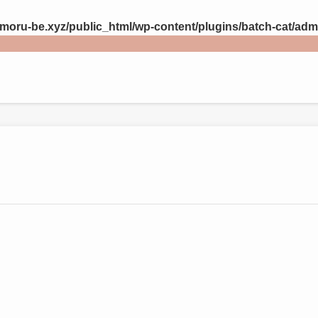
ru-be.xyz/public_html/wp-content/plugins/batch-cat/adm