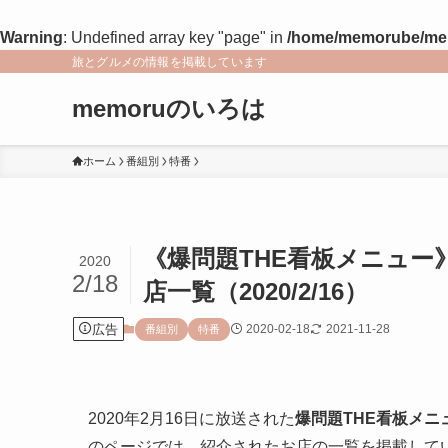
Warning
: Undefined array key "page" in
/home/memorube/memo
旅とグルメの情報を掲載しています
memoruのいろは
ホーム
番組別
特番
《爆問題THE看板メニュー
2020
2/18
店一覧（2020/2/16）
広告
2020-02-18
2021-11-28
番組別
特番
2020年2月16日に放送された
爆問題THE看板メニ
のページでは、紹介されたお店の一覧を掲載して