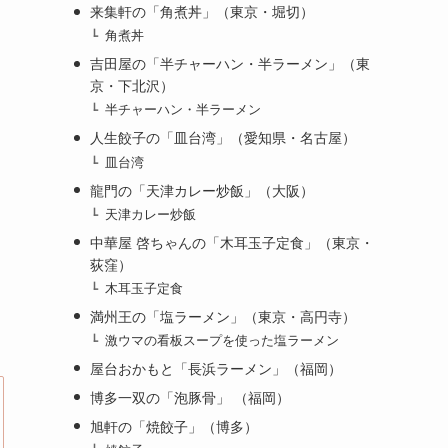
来集軒の「角煮丼」（東京・堀切）
角煮丼
吉田屋の「半チャーハン・半ラーメン」（東
京・下北沢）
半チャーハン・半ラーメン
人生餃子の「皿台湾」（愛知県・名古屋）
皿台湾
龍門の「天津カレー炒飯」（大阪）
天津カレー炒飯
中華屋 啓ちゃんの「木耳玉子定食」（東京・
荻窪）
木耳玉子定食
満州王の「塩ラーメン」（東京・高円寺）
激ウマの看板スープを使った塩ラーメン
屋台おかもと「長浜ラーメン」（福岡）
博多一双の「泡豚骨」 （福岡）
旭軒の「焼餃子」（博多）