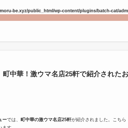
ru-be.xyz/public_html/wp-content/plugins/batch-cat/adm
》町中華！激ウマ名店25軒で紹介された
ュー
では、
町中華の激ウマ名店25軒
が紹介されました。こちら
います。