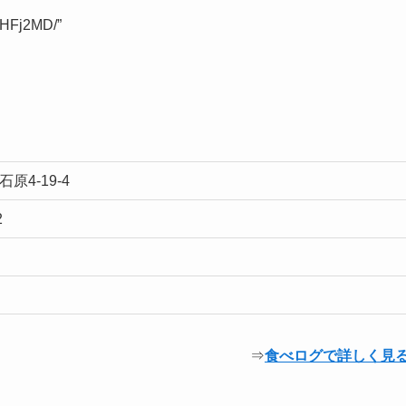
pgHFj2MD/”
原4-19-4
2
⇒
食べログで詳しく見