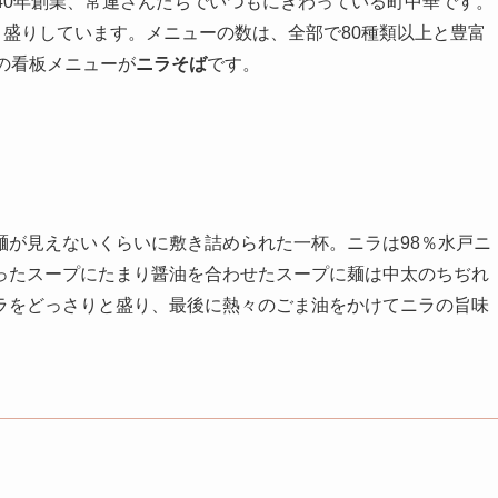
40年創業、常連さんたちでいつもにぎわっている町中華です。
り盛りしています。メニューの数は、全部で80種類以上と豊富
の看板メニューが
ニラそば
です。
麺が見えないくらいに敷き詰められた一杯。ニラは98％水戸ニ
ったスープにたまり醤油を合わせたスープに麺は中太のちぢれ
ラをどっさりと盛り、最後に熱々のごま油をかけてニラの旨味